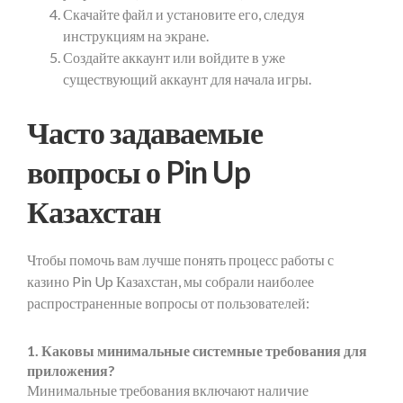
Скачайте файл и установите его, следуя
инструкциям на экране.
Создайте аккаунт или войдите в уже
существующий аккаунт для начала игры.
Часто задаваемые
вопросы о Pin Up
Казахстан
Чтобы помочь вам лучше понять процесс работы с
казино Pin Up Казахстан, мы собрали наиболее
распространенные вопросы от пользователей:
1. Каковы минимальные системные требования для
приложения?
Минимальные требования включают наличие