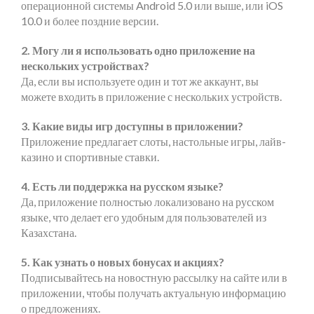
операционной системы Android 5.0 или выше, или iOS
10.0 и более поздние версии.
2. Могу ли я использовать одно приложение на
нескольких устройствах?
Да, если вы используете один и тот же аккаунт, вы
можете входить в приложение с нескольких устройств.
3. Какие виды игр доступны в приложении?
Приложение предлагает слоты, настольные игры, лайв-
казино и спортивные ставки.
4. Есть ли поддержка на русском языке?
Да, приложение полностью локализовано на русском
языке, что делает его удобным для пользователей из
Казахстана.
5. Как узнать о новых бонусах и акциях?
Подписывайтесь на новостную рассылку на сайте или в
приложении, чтобы получать актуальную информацию
о предложениях.