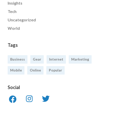
Insights
Tech
Uncategorized
World
Tags
Business
Gear
Internet
Marketing
Mobile
Online
Popular
Social