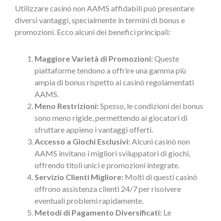
Utilizzare casinò non AAMS affidabili può presentare
diversi vantaggi, specialmente in termini di bonus e
promozioni. Ecco alcuni dei benefici principali:
Maggiore Varietà di Promozioni:
Queste
piattaforme tendono a offrire una gamma più
ampia di bonus rispetto ai casinò regolamentati
AAMS.
Meno Restrizioni:
Spesso, le condizioni dei bonus
sono meno rigide, permettendo ai giocatori di
sfruttare appieno i vantaggi offerti.
Accesso a Giochi Esclusivi:
Alcuni casinò non
AAMS invitano i migliori sviluppatori di giochi,
offrendo titoli unici e promozioni integrate.
Servizio Clienti Migliore:
Molti di questi casinò
offrono assistenza clienti 24/7 per risolvere
eventuali problemi rapidamente.
Metodi di Pagamento Diversificati:
Le