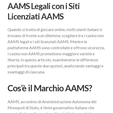
AAMS Legali con i Siti
Licenziati AAMS
Quando si tratta di giocare online, molti utenti italiani si
trovano di fronte a un dilemma: scegliere tra i casino non
AAMS legali e i siti licenziati AAMS. Mentre le
piattaforme AAMS sono controllate e offrono sicurezza,
i casino non AAMS promettono maggiore varietà e
libertà. In questo articolo, esamineremo le differenze
principali tra queste due opzioni, analizzando vantaggi e
svantaggi di ciascuna.
Cos’è il Marchio AAMS?
AAMS, acronimo di Amministrazione Autonoma dei
Monopoli di Stato, è l’ente governativo italiano che