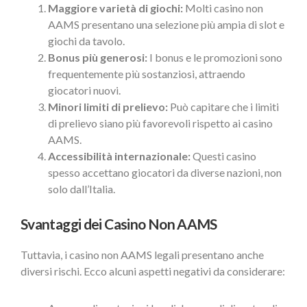
Maggiore varietà di giochi:
Molti casino non
AAMS presentano una selezione più ampia di slot e
giochi da tavolo.
Bonus più generosi:
I bonus e le promozioni sono
frequentemente più sostanziosi, attraendo
giocatori nuovi.
Minori limiti di prelievo:
Può capitare che i limiti
di prelievo siano più favorevoli rispetto ai casino
AAMS.
Accessibilità internazionale:
Questi casino
spesso accettano giocatori da diverse nazioni, non
solo dall’Italia.
Svantaggi dei Casino Non AAMS
Tuttavia, i casino non AAMS legali presentano anche
diversi rischi. Ecco alcuni aspetti negativi da considerare: