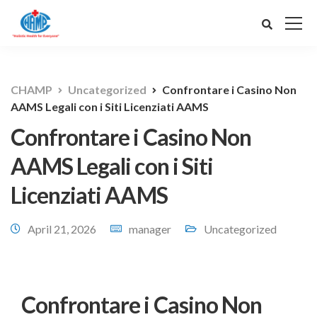
CHAMP
Uncategorized
Confrontare i Casino Non
AAMS Legali con i Siti Licenziati AAMS
Confrontare i Casino Non
AAMS Legali con i Siti
Licenziati AAMS
April 21, 2026
manager
Uncategorized
Confrontare i Casino Non