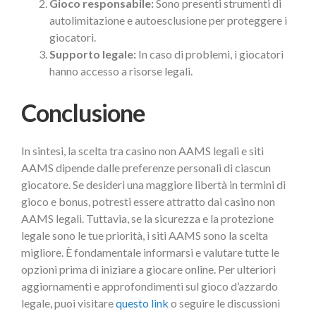
Gioco responsabile:
Sono presenti strumenti di
autolimitazione e autoesclusione per proteggere i
giocatori.
Supporto legale:
In caso di problemi, i giocatori
hanno accesso a risorse legali.
Conclusione
In sintesi, la scelta tra casino non AAMS legali e siti
AAMS dipende dalle preferenze personali di ciascun
giocatore. Se desideri una maggiore libertà in termini di
gioco e bonus, potresti essere attratto dai casino non
AAMS legali. Tuttavia, se la sicurezza e la protezione
legale sono le tue priorità, i siti AAMS sono la scelta
migliore. È fondamentale informarsi e valutare tutte le
opzioni prima di iniziare a giocare online. Per ulteriori
aggiornamenti e approfondimenti sul gioco d’azzardo
legale, puoi visitare
questo link
o seguire le discussioni