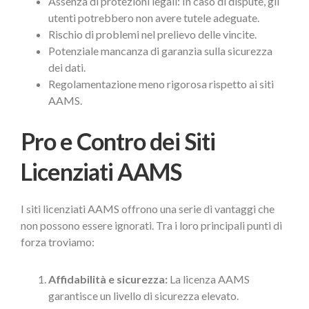
Assenza di protezioni legali: In caso di dispute, gli
utenti potrebbero non avere tutele adeguate.
Rischio di problemi nel prelievo delle vincite.
Potenziale mancanza di garanzia sulla sicurezza
dei dati.
Regolamentazione meno rigorosa rispetto ai siti
AAMS.
Pro e Contro dei Siti
Licenziati AAMS
I siti licenziati AAMS offrono una serie di vantaggi che
non possono essere ignorati. Tra i loro principali punti di
forza troviamo:
Affidabilità e sicurezza:
La licenza AAMS
garantisce un livello di sicurezza elevato.