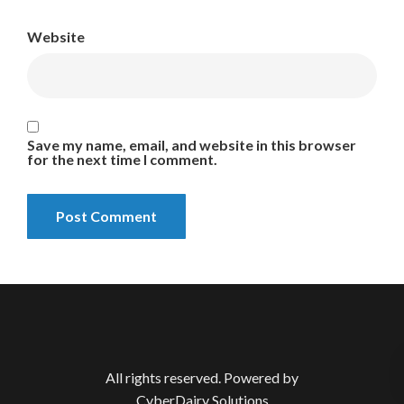
Website
Save my name, email, and website in this browser
for the next time I comment.
All rights reserved. Powered by
CyberDairy Solutions