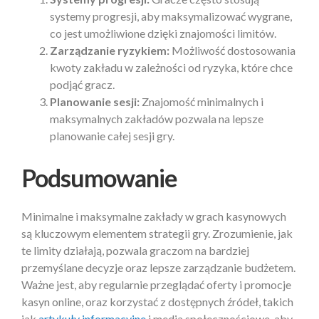
systemy progresji, aby maksymalizować wygrane,
co jest umożliwione dzięki znajomości limitów.
Zarządzanie ryzykiem:
Możliwość dostosowania
kwoty zakładu w zależności od ryzyka, które chce
podjąć gracz.
Planowanie sesji:
Znajomość minimalnych i
maksymalnych zakładów pozwala na lepsze
planowanie całej sesji gry.
Podsumowanie
Minimalne i maksymalne zakłady w grach kasynowych
są kluczowym elementem strategii gry. Zrozumienie, jak
te limity działają, pozwala graczom na bardziej
przemyślane decyzje oraz lepsze zarządzanie budżetem.
Ważne jest, aby regularnie przeglądać oferty i promocje
kasyn online, oraz korzystać z dostępnych źródeł, takich
jak
artykuły informacyjne
i media społecznościowe, aby