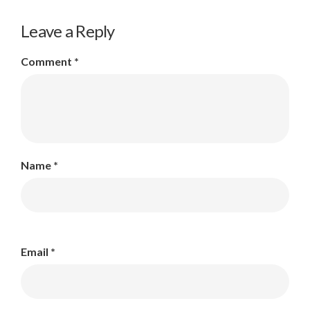
Leave a Reply
Comment
*
Name
*
Email
*