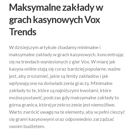
Maksymalne zakłady w
grach kasynowych Vox
Trends
W dzisiejszym artykule zbadamy minimalne i
maksymalne zakłady w grach kasynowych, koncentrując
się na trendach wyniesionych z gier Vox. W miarę jak
kasyna online stają się coraz bardziej popularne, ważne
jest, aby zrozumieć, jakie są limity zakładów i jak
wpływają one na doświadczenia graczy. Minimalne
zakłady to te, które są najniższymi kwotami, które
można postawić, podczas gdy maksymalne zakłady to
górna granica, której przekroczenie jest niemożliwe.
Warto zwrócić uwagę na te elementy, aby w pełni cieszyć
się grami kasynowymi oraz odpowiednio zarządzać
swoim budżetem.