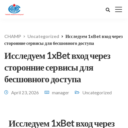
CHAMP
Uncategorized
Исследуем 1xBet вход через
сторонние сервисы для бесшовного доступа
Исследуем 1xBet вход через
сторонние сервисы для
бесшовного доступа
April 23, 2026
manager
Uncategorized
Исследуем 1xBet вход через