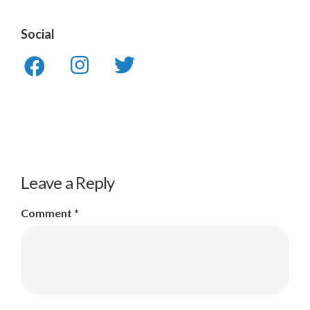
Social
Leave a Reply
Comment
*