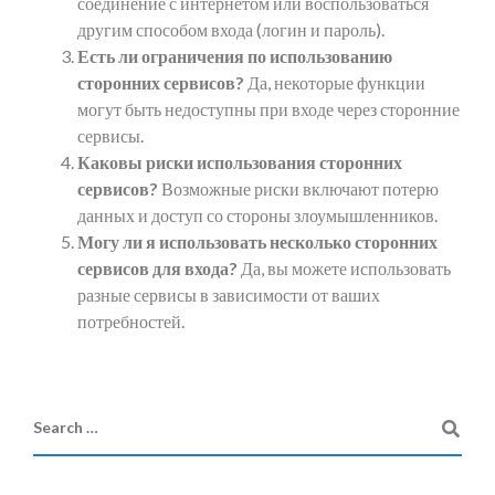
соединение с интернетом или воспользоваться
другим способом входа (логин и пароль).
Есть ли ограничения по использованию
сторонних сервисов?
Да, некоторые функции
могут быть недоступны при входе через сторонние
сервисы.
Каковы риски использования сторонних
сервисов?
Возможные риски включают потерю
данных и доступ со стороны злоумышленников.
Могу ли я использовать несколько сторонних
сервисов для входа?
Да, вы можете использовать
разные сервисы в зависимости от ваших
потребностей.