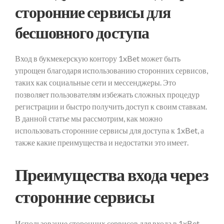
сторонние сервисы для
бесшовного доступа
Вход в букмекерскую контору 1xBet может быть
упрощен благодаря использованию сторонних сервисов,
таких как социальные сети и мессенджеры. Это
позволяет пользователям избежать сложных процедур
регистрации и быстро получить доступ к своим ставкам.
В данной статье мы рассмотрим, как можно
использовать сторонние сервисы для доступа к 1xBet, а
также какие преимущества и недостатки это имеет.
Преимущества входа через
сторонние сервисы
Использование сторонних сервисов для входа в 1xBet