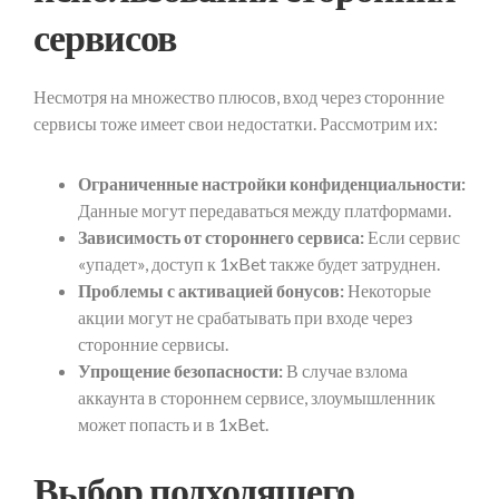
сервисов
Несмотря на множество плюсов, вход через сторонние
сервисы тоже имеет свои недостатки. Рассмотрим их:
Ограниченные настройки конфиденциальности:
Данные могут передаваться между платформами.
Зависимость от стороннего сервиса:
Если сервис
«упадет», доступ к 1xBet также будет затруднен.
Проблемы с активацией бонусов:
Некоторые
акции могут не срабатывать при входе через
сторонние сервисы.
Упрощение безопасности:
В случае взлома
аккаунта в стороннем сервисе, злоумышленник
может попасть и в 1xBet.
Выбор подходящего