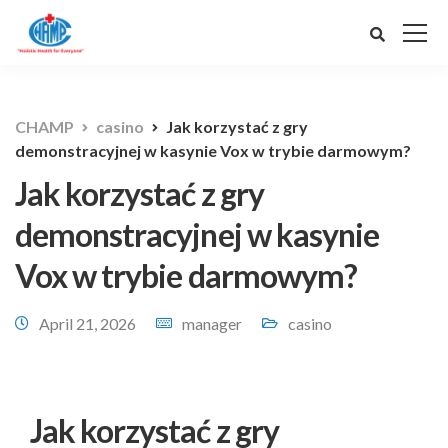
CHAMP
casino
Jak korzystać z gry
demonstracyjnej w kasynie Vox w trybie darmowym?
Jak korzystać z gry
demonstracyjnej w kasynie
Vox w trybie darmowym?
April 21, 2026
manager
casino
Jak korzystać z gry