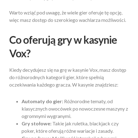
Warto wziąć pod uwagę, że wiele gier oferuje tę opcję,
więc masz dostęp do szerokiego wachlarza możliwości.
Co oferują gry w kasynie
Vox?
Kiedy decydujesz się na grę w kasynie Vox, masz dostęp
do różnorodnych kategorii gier, które spełnią
oczekiwania każdego gracza. W kasynie znajdziesz:
Automaty do gier:
Różnorodne tematy, od
klasycznych owocówek po nowoczesne maszyny z
ogromnymi wygranymi.
Gry stołowe:
Takie jak ruletka, blackjack czy
poker, które oferują różne wariacje i zasady.