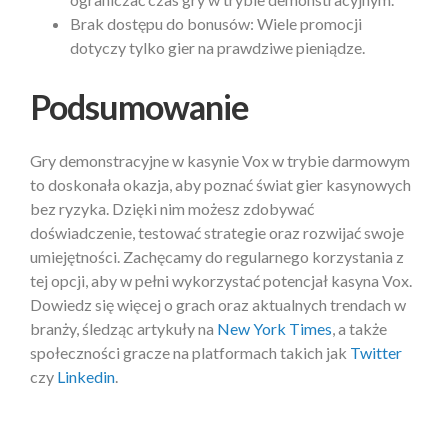
Brak dostępu do bonusów: Wiele promocji
dotyczy tylko gier na prawdziwe pieniądze.
Podsumowanie
Gry demonstracyjne w kasynie Vox w trybie darmowym
to doskonała okazja, aby poznać świat gier kasynowych
bez ryzyka. Dzięki nim możesz zdobywać
doświadczenie, testować strategie oraz rozwijać swoje
umiejętności. Zachęcamy do regularnego korzystania z
tej opcji, aby w pełni wykorzystać potencjał kasyna Vox.
Dowiedz się więcej o grach oraz aktualnych trendach w
branży, śledząc artykuły na
New York Times
, a także
społeczności gracze na platformach takich jak
Twitter
czy
Linkedin
.