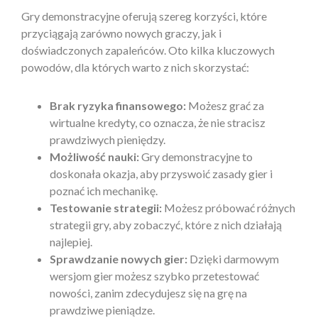
Gry demonstracyjne oferują szereg korzyści, które
przyciągają zarówno nowych graczy, jak i
doświadczonych zapaleńców. Oto kilka kluczowych
powodów, dla których warto z nich skorzystać:
Brak ryzyka finansowego:
Możesz grać za
wirtualne kredyty, co oznacza, że nie stracisz
prawdziwych pieniędzy.
Możliwość nauki:
Gry demonstracyjne to
doskonała okazja, aby przyswoić zasady gier i
poznać ich mechanikę.
Testowanie strategii:
Możesz próbować różnych
strategii gry, aby zobaczyć, które z nich działają
najlepiej.
Sprawdzanie nowych gier:
Dzięki darmowym
wersjom gier możesz szybko przetestować
nowości, zanim zdecydujesz się na grę na
prawdziwe pieniądze.