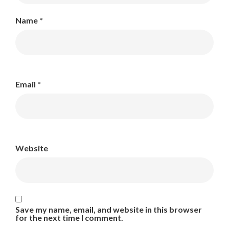
Name
*
Email
*
Website
Save my name, email, and website in this browser
for the next time I comment.