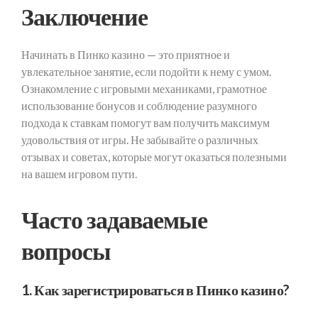
Заключение
Начинать в Пинко казино — это приятное и
увлекательное занятие, если подойти к нему с умом.
Ознакомление с игровыми механиками, грамотное
использование бонусов и соблюдение разумного
подхода к ставкам помогут вам получить максимум
удовольствия от игры. Не забывайте о различных
отзывах и советах, которые могут оказаться полезными
на вашем игровом пути.
Часто задаваемые
вопросы
1. Как зарегистрироваться в Пинко казино?