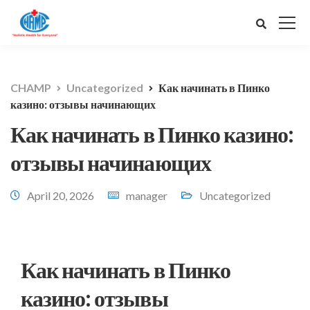
CHAMP
Uncategorized
Как начинать в Пинко
казино: отзывы начинающих
Как начинать в Пинко казино:
отзывы начинающих
April 20, 2026
manager
Uncategorized
Как начинать в Пинко
казино: отзывы