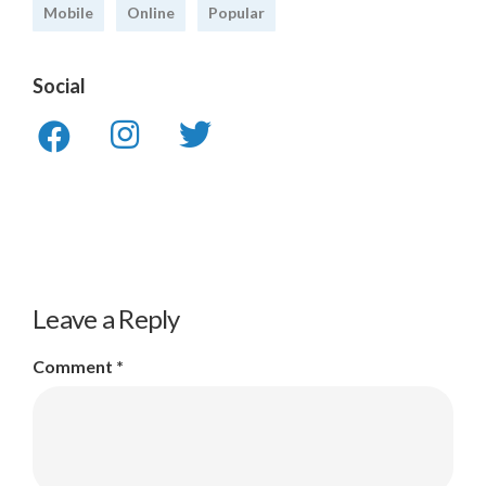
Mobile
Online
Popular
Social
Leave a Reply
Comment
*