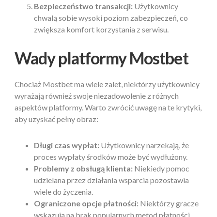
Bezpieczeństwo transakcji:
Użytkownicy
chwalą sobie wysoki poziom zabezpieczeń, co
zwiększa komfort korzystania z serwisu.
Wady platformy Mostbet
Chociaż Mostbet ma wiele zalet, niektórzy użytkownicy
wyrażają również swoje niezadowolenie z różnych
aspektów platformy. Warto zwrócić uwagę na te krytyki,
aby uzyskać pełny obraz:
Długi czas wypłat:
Użytkownicy narzekają, że
proces wypłaty środków może być wydłużony.
Problemy z obsługą klienta:
Niekiedy pomoc
udzielana przez działania wsparcia pozostawia
wiele do życzenia.
Ograniczone opcje płatności:
Niektórzy gracze
wskazują na brak popularnych metod płatności.