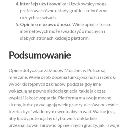
Interfejs użytkownika:
Użytkownicy mogą
preferować różne układy grafiki i kolorów na
różnych serwisach.
Opinie o niezawodności:
Wiele opinii z forum
internetowych może świadczyć o mocnych i
słabych stronach każdej z platform.
Podsumowanie
Opinie dotyczące zakładów Mostbet w Polsce są
mieszane. Wiele osób docenia funkcjonalności i szeroki
wybór dostępnych zakładów, podczas gdy inne
wskazują na pewne niedociągnięcia, takie jak czas
wypłat i jakość wsparcia. Platforma ma swoje mocne
strony, które przyciągają wielu graczy, ale równocześnie
trzeba być świadomym ewentualnych wad. Ważne jest,
aby każdy potencjalny użytkownik dokładnie
przeanalizował zarówno opinie innych graczy, jak i swoje