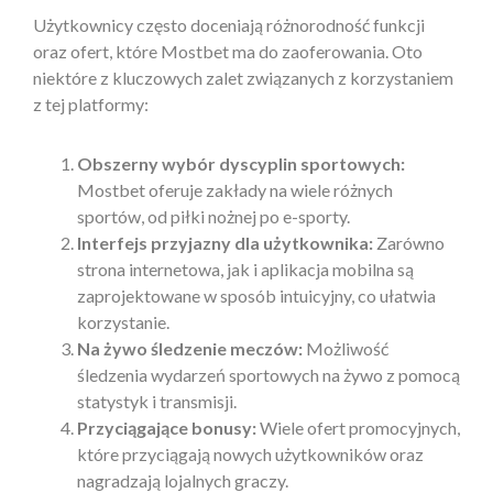
Użytkownicy często doceniają różnorodność funkcji
oraz ofert, które Mostbet ma do zaoferowania. Oto
niektóre z kluczowych zalet związanych z korzystaniem
z tej platformy:
Obszerny wybór dyscyplin sportowych:
Mostbet oferuje zakłady na wiele różnych
sportów, od piłki nożnej po e-sporty.
Interfejs przyjazny dla użytkownika:
Zarówno
strona internetowa, jak i aplikacja mobilna są
zaprojektowane w sposób intuicyjny, co ułatwia
korzystanie.
Na żywo śledzenie meczów:
Możliwość
śledzenia wydarzeń sportowych na żywo z pomocą
statystyk i transmisji.
Przyciągające bonusy:
Wiele ofert promocyjnych,
które przyciągają nowych użytkowników oraz
nagradzają lojalnych graczy.