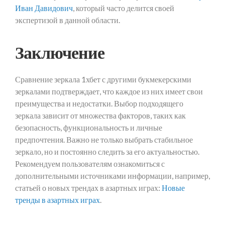
Иван Давидович
, который часто делится своей
экспертизой в данной области.
Заключение
Сравнение зеркала 1хбет с другими букмекерскими
зеркалами подтверждает, что каждое из них имеет свои
преимущества и недостатки. Выбор подходящего
зеркала зависит от множества факторов, таких как
безопасность, функциональность и личные
предпочтения. Важно не только выбрать стабильное
зеркало, но и постоянно следить за его актуальностью.
Рекомендуем пользователям ознакомиться с
дополнительными источниками информации, например,
статьей о новых трендах в азартных играх:
Новые
тренды в азартных играх
.