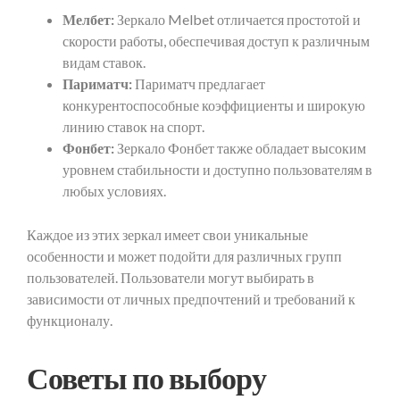
Мелбет:
Зеркало Melbet отличается простотой и
скорости работы, обеспечивая доступ к различным
видам ставок.
Париматч:
Париматч предлагает
конкурентоспособные коэффициенты и широкую
линию ставок на спорт.
Фонбет:
Зеркало Фонбет также обладает высоким
уровнем стабильности и доступно пользователям в
любых условиях.
Каждое из этих зеркал имеет свои уникальные
особенности и может подойти для различных групп
пользователей. Пользователи могут выбирать в
зависимости от личных предпочтений и требований к
функционалу.
Советы по выбору