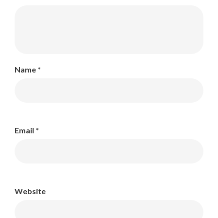
Name
*
Email
*
Website