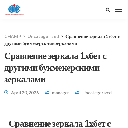
CHAMP
Uncategorized
Сравнение зеркала 1хбет с
другими букмекерскими зеркалами
Сравнение зеркала 1хбет с
другими букмекерскими
зеркалами
April 20, 2026
manager
Uncategorized
Сравнение зеркала 1хбет с