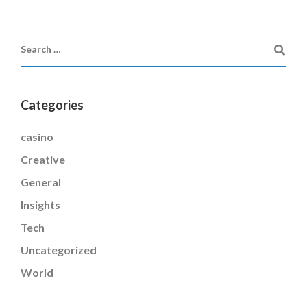
Categories
casino
Creative
General
Insights
Tech
Uncategorized
World