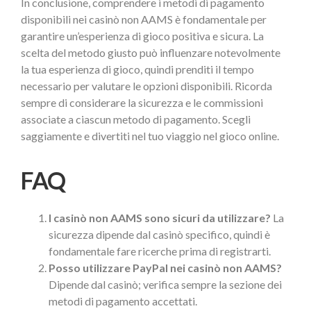
In conclusione, comprendere i metodi di pagamento
disponibili nei casinò non AAMS è fondamentale per
garantire un’esperienza di gioco positiva e sicura. La
scelta del metodo giusto può influenzare notevolmente
la tua esperienza di gioco, quindi prenditi il tempo
necessario per valutare le opzioni disponibili. Ricorda
sempre di considerare la sicurezza e le commissioni
associate a ciascun metodo di pagamento. Scegli
saggiamente e divertiti nel tuo viaggio nel gioco online.
FAQ
I casinò non AAMS sono sicuri da utilizzare?
La
sicurezza dipende dal casinò specifico, quindi è
fondamentale fare ricerche prima di registrarti.
Posso utilizzare PayPal nei casinò non AAMS?
Dipende dal casinò; verifica sempre la sezione dei
metodi di pagamento accettati.