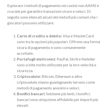
Esplorare i metodi di pagamento nei casinò non AAMS è
cruciale per garantire transazioni sicure e veloci. Di
seguito sono elencati alcuni dei metodi più comuni che i
giocatori possono utilizzare:
Carte di credito e debito:
Visa e MasterCard
sono tra le opzioni più popolari. Offrono una forma
sicura di pagamento e sono comunemente
accettate.
Portafogli elettronici:
PayPal, Skrill e Neteller
sono scelte molto utilizzate per la loro velocità e
sicurezza.
Criptovalute:
Bitcoin, Ethereum e altre
criptovalute stanno guadagnando terreno come
metodi di pagamento anonimi e veloci.
Bonifici bancari:
Sebbene più lenti, i bonifici
bancari sono un’opzione affidabile per importi più
elevati.