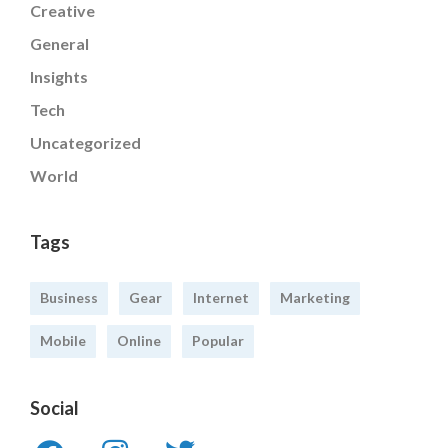
Creative
General
Insights
Tech
Uncategorized
World
Tags
Business
Gear
Internet
Marketing
Mobile
Online
Popular
Social