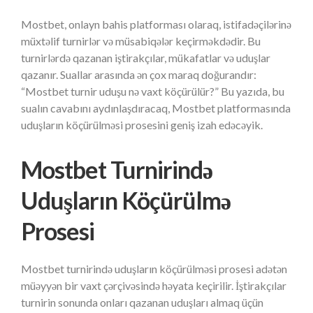
Mostbet, onlayn bahis platforması olaraq, istifadəçilərinə
müxtəlif turnirlər və müsabiqələr keçirməkdədir. Bu
turnirlərdə qazanan iştirakçılar, mükafatlar və uduşlar
qazanır. Suallar arasında ən çox maraq doğurandır:
“Mostbet turnir uduşu nə vaxt köçürülür?” Bu yazıda, bu
sualın cavabını aydınlaşdıracaq, Mostbet platformasında
uduşların köçürülməsi prosesini geniş izah edəcəyik.
Mostbet Turnirində
Uduşların Köçürülmə
Prosesi
Mostbet turnirində uduşların köçürülməsi prosesi adətən
müəyyən bir vaxt çərçivəsində həyata keçirilir. İştirakçılar
turnirin sonunda onları qazanan uduşları almaq üçün